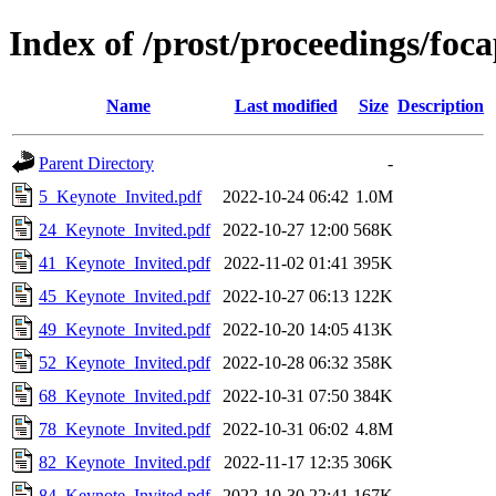
Index of /prost/proceedings/foc
Name
Last modified
Size
Description
Parent Directory
-
5_Keynote_Invited.pdf
2022-10-24 06:42
1.0M
24_Keynote_Invited.pdf
2022-10-27 12:00
568K
41_Keynote_Invited.pdf
2022-11-02 01:41
395K
45_Keynote_Invited.pdf
2022-10-27 06:13
122K
49_Keynote_Invited.pdf
2022-10-20 14:05
413K
52_Keynote_Invited.pdf
2022-10-28 06:32
358K
68_Keynote_Invited.pdf
2022-10-31 07:50
384K
78_Keynote_Invited.pdf
2022-10-31 06:02
4.8M
82_Keynote_Invited.pdf
2022-11-17 12:35
306K
84_Keynote_Invited.pdf
2022-10-30 22:41
167K