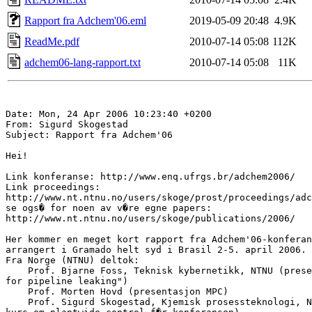
Rapport fra Adchem'06.eml
2019-05-09 20:48
4.9K
ReadMe.pdf
2010-07-14 05:08
112K
adchem06-lang-rapport.txt
2010-07-14 05:08
11K
Date: Mon, 24 Apr 2006 10:23:40 +0200

From: Sigurd Skogestad 
Subject: Rapport fra Adchem'06 

Hei!

Link konferanse: http://www.enq.ufrgs.br/adchem2006/

Link proceedings: 

http://www.nt.ntnu.no/users/skoge/prost/proceedings/adc
se ogs� for noen av v�re egne papers: 

http://www.nt.ntnu.no/users/skoge/publications/2006/

Her kommer en meget kort rapport fra Adchem'06-konferan
arrangert i Gramado helt syd i Brasil 2-5. april 2006.

Fra Norge (NTNU) deltok:

    Prof. Bjarne Foss, Teknisk kybernetikk, NTNU (prese
for pipeline leaking")  

    Prof. Morten Hovd (presentasjon MPC)

    Prof. Sigurd Skogestad, Kjemisk prosessteknologi, N