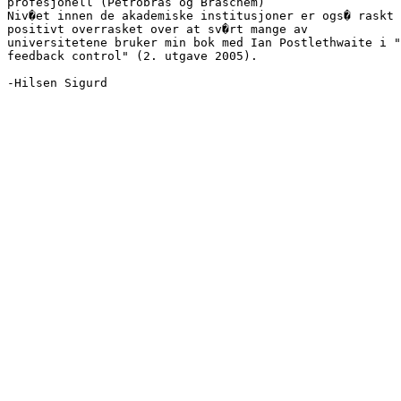
profesjonell (Petrobras og Braschem)

Niv�et innen de akademiske institusjoner er ogs� raskt 
positivt overrasket over at sv�rt mange av

universitetene bruker min bok med Ian Postlethwaite i "
feedback control" (2. utgave 2005).

-Hilsen Sigurd
