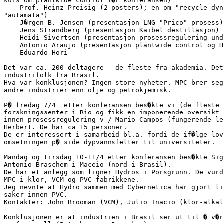
kurs om plantwide control f�r konferansen)

    Prof. Heinz Preisig (2 posters); en om "recycle dyn
"autamata")

    J�rgen B. Jensen (presentasjon LNG "Prico"-prosess)

    Jens Strandberg (presentasjon Kaibel destillasjon)

    Heidi Sivertsen (presentasjon prosessregulering und
    Antonio Araujo (presentasjon plantwide control og H
    Eduardo Hori

Det var ca. 200 deltagere - de fleste fra akademia. Det
industrifolk fra Brasil.

Hva var konklusjonen? Ingen store nyheter. MPC brer seg
andre industrier enn olje og petrokjemisk.

P� fredag 7/4  etter konferansen bes�kte vi (de fleste 
forskningssenter i Rio og fikk en imponerende oversikt 
innen prosessregulering v / Mario Campos (fungerende le
Herbert. De har ca 15 personer.

De er interessert i samarbeid bl.a. fordi de if�lge lov
omsetningen p� side dypvannsfelter til universiteter.

Mandag og tirsdag 10-11/4 etter konferansen bes�kte Sig
Antonio Braschem i Maceio (nord i Brasil).

De har et anlegg som ligner Hydros i Porsgrunn. De vurd
MPC i klor, VCM og PVC-fabrikkene.

Jeg nevnte at Hydro sammen med Cybernetica har gjort li
saker innen PVC.

Kontakter: John Brooman (VCM), Julio Inacio (klor-alkal
Konklusjonen er at industrien i Brasil ser ut til � v�r