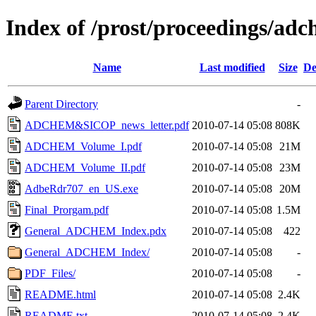
Index of /prost/proceedings/ad
Name
Last modified
Size
De
Parent Directory
-
ADCHEM&SICOP_news_letter.pdf
2010-07-14 05:08
808K
ADCHEM_Volume_I.pdf
2010-07-14 05:08
21M
ADCHEM_Volume_II.pdf
2010-07-14 05:08
23M
AdbeRdr707_en_US.exe
2010-07-14 05:08
20M
Final_Prorgam.pdf
2010-07-14 05:08
1.5M
General_ADCHEM_Index.pdx
2010-07-14 05:08
422
General_ADCHEM_Index/
2010-07-14 05:08
-
PDF_Files/
2010-07-14 05:08
-
README.html
2010-07-14 05:08
2.4K
README.txt
2010-07-14 05:08
2.4K