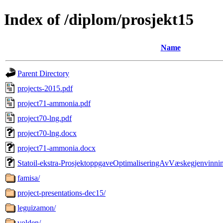
Index of /diplom/prosjekt15
Name
Parent Directory
projects-2015.pdf
project71-ammonia.pdf
project70-lng.pdf
project70-lng.docx
project71-ammonia.docx
Statoil-ekstra-ProsjektoppgaveOptimaliseringAvVæskegjenvinni
famisa/
project-presentations-dec15/
leguizamon/
volden/