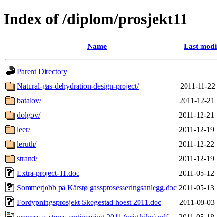
Index of /diplom/prosjekt11
Name
Last modi
Parent Directory
Natural-gas-dehydration-design-project/
2011-11-22 
batalov/
2011-12-21 
dolgov/
2011-12-21 
leer/
2011-12-19 
leruth/
2011-12-22 
strand/
2011-12-19 
Extra-project-11.doc
2011-05-12 
Sommerjobb på Kårstø gassprosesseringsanlegg.doc
2011-05-13 
Fordypningsprosjekt Skogestad hoest 2011.doc
2011-08-03 
process-systems-engineering-2011 (orig kikp).pdf
2011-05-18 