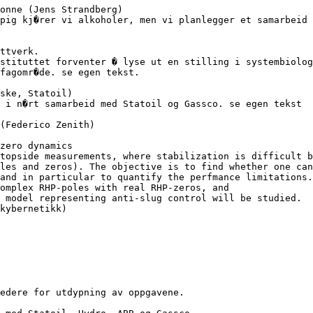
onne (Jens Strandberg)

pig kj�rer vi alkoholer, men vi planlegger et samarbeid 
ttverk.

stituttet forventer � lyse ut en stilling i systembiolog
fagomr�de. se egen tekst.

ske, Statoil)

 i n�rt samarbeid med Statoil og Gassco. se egen tekst

(Federico Zenith)

zero dynamics

topside measurements, where stabilization is difficult b
les and zeros). The objective is to find whether one can
and in particular to quantify the perfmance limitations.

omplex RHP-poles with real RHP-zeros, and

 model representing anti-slug control will be studied.

kybernetikk)

edere for utdypning av oppgavene.
