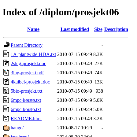
Index of /diplom/prosjekt06
Name
Last modified
Size
Description
Parent Directory
-
1A-plantwide-HDA.txt
2010-07-15 09:49
8.3K
2slug-prosjekt.doc
2010-07-15 09:49
27K
3lng-prosjekt.pdf
2010-07-15 09:49
74K
4kaibel-prosjekt.doc
2010-07-15 09:49
13K
5bio-prosjekt.txt
2010-07-15 09:49
938
6mpc-kørstø.txt
2010-07-15 09:49
5.0K
6mpc-korsto.txt
2010-07-15 09:49
5.0K
README.html
2010-07-15 09:49
3.2K
hauge/
2010-08-17 10:29
-
jacobsen/
2024-08-29 23:04
-