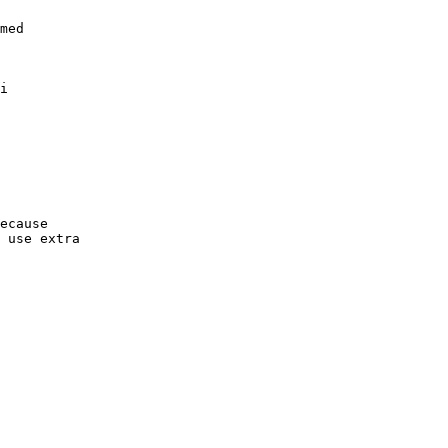
med

i

ecause

 use extra 
