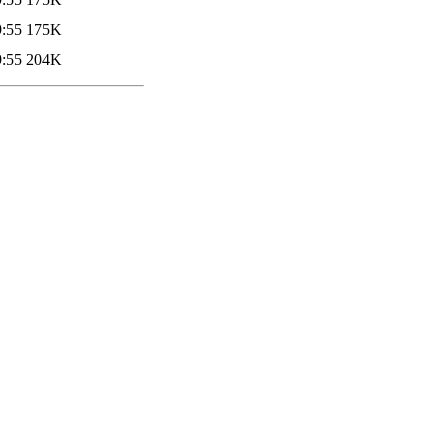
9:55
175K
9:55
204K