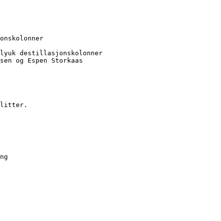
onskolonner

lyuk destillasjonskolonner

sen og Espen Storkaas

litter.

ng
