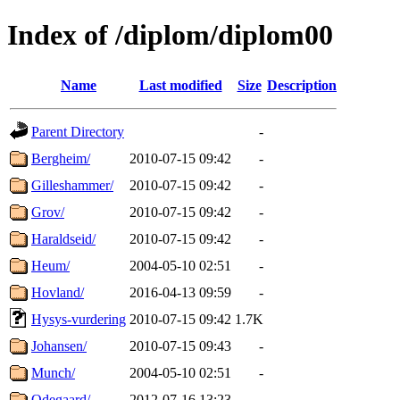
Index of /diplom/diplom00
Name
Last modified
Size
Description
Parent Directory
-
Bergheim/
2010-07-15 09:42
-
Gilleshammer/
2010-07-15 09:42
-
Grov/
2010-07-15 09:42
-
Haraldseid/
2010-07-15 09:42
-
Heum/
2004-05-10 02:51
-
Hovland/
2016-04-13 09:59
-
Hysys-vurdering
2010-07-15 09:42
1.7K
Johansen/
2010-07-15 09:43
-
Munch/
2004-05-10 02:51
-
Odegaard/
2012-07-16 13:23
-