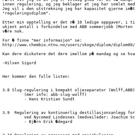
innen regulering, og jeg beklager at jeg har somlet med
Jeg vil i den utstrekning jeg har kapasitet gjerne im�t
"reguleringsdiplom".

Etter min opptelling er det n� 10 ledige oppgaver, i ti
ukjent antall i forbindelse med ABB sommerjobb (Morten 
v�re nok.

For � finne "mer informasjon" se:

http://www.chembio.ntnu.no/users/skoge/diplom/diplom00/

Kan dere diskutere det dere imellom p� mandag og se hva
-Hilsen Sigurd

Her kommer den fulle listen:

3.8 Slug-regulering i kompakt oljeseparator (Wolff,ABB)
	 (mer info: abb-slug-wolff)

	 - Hans Kristian Sundt 

3.9  Regulering av kontinuerlig destillasjonsanlegg for
	 ved Nycomed Lindesnes (medveileder: Joachim Schmidt, Nycomed)

	 - Bj�rn Erik �degard
