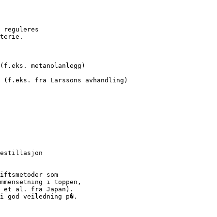
 reguleres

terie.

(f.eks. metanolanlegg)

 (f.eks. fra Larssons avhandling)

estillasjon

iftsmetoder som

mmensetning i toppen,

 et al. fra Japan).

i god veiledning p�.
