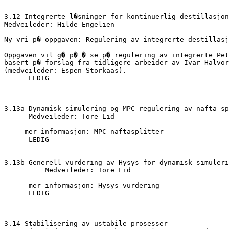
3.12 Integrerte l�sninger for kontinuerlig destillasjon

Medveileder: Hilde Engelien

Ny vri p� oppgaven: Regulering av integrerte destillasj
Oppgaven vil g� p� � se p� regulering av integrerte Pet
basert p� forslag fra tidligere arbeider av Ivar Halvor
(medveileder: Espen Storkaas).

      LEDIG

3.13a Dynamisk simulering og MPC-regulering av nafta-sp
      Medveileder: Tore Lid

     mer informasjon: MPC-naftasplitter

      LEDIG

3.13b Generell vurdering av Hysys for dynamisk simuleri
	  Medveileder: Tore Lid

      mer informasjon: Hysys-vurdering

      LEDIG

3.14 Stabilisering av ustabile prosesser
