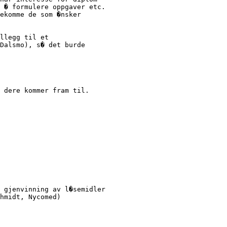
 � formulere oppgaver etc.

ekomme de som �nsker

llegg til et

Dalsmo), s� det burde

 dere kommer fram til.

 

 gjenvinning av l�semidler
