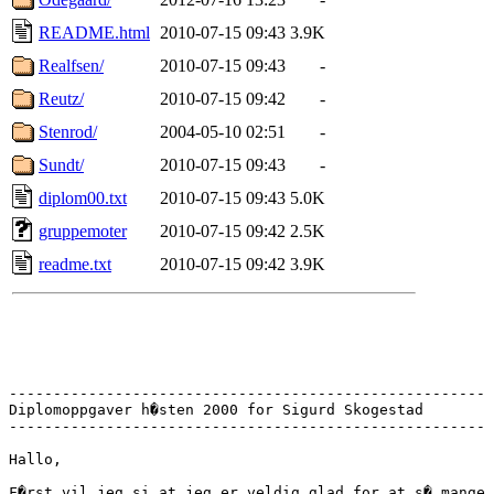
README.html
2010-07-15 09:43
3.9K
Realfsen/
2010-07-15 09:43
-
Reutz/
2010-07-15 09:42
-
Stenrod/
2004-05-10 02:51
-
Sundt/
2010-07-15 09:43
-
diplom00.txt
2010-07-15 09:43
5.0K
gruppemoter
2010-07-15 09:42
2.5K
readme.txt
2010-07-15 09:42
3.9K
------------------------------------------------------

Diplomoppgaver h�sten 2000 for Sigurd Skogestad

------------------------------------------------------

Hallo,

F�rst vil jeg si at jeg er veldig glad for at s� mange 