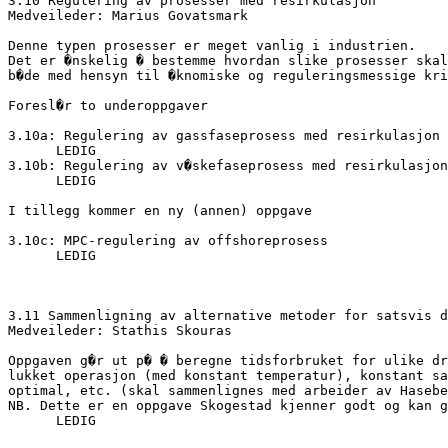
3.10 Regulering av prosesser med resirkulasjon

Medveileder: Marius Govatsmark

Denne typen prosesser er meget vanlig i industrien.

Det er �nskelig � bestemme hvordan slike prosesser skal
b�de med hensyn til �knomiske og reguleringsmessige kri
Foresl�r to underoppgaver

3.10a: Regulering av gassfaseprosess med resirkulasjon 
      LEDIG

3.10b: Regulering av v�skefaseprosess med resirkulasjon
      LEDIG

I tillegg kommer en ny (annen) oppgave

3.10c: MPC-regulering av offshoreprosess

      LEDIG

3.11 Sammenligning av alternative metoder for satsvis d
Medveileder: Stathis Skouras

Oppgaven g�r ut p� � beregne tidsforbruket for ulike dr
lukket operasjon (med konstant temperatur), konstant sa
optimal, etc. (skal sammenlignes med arbeider av Hasebe
NB. Dette er en oppgave Skogestad kjenner godt og kan g
      LEDIG
