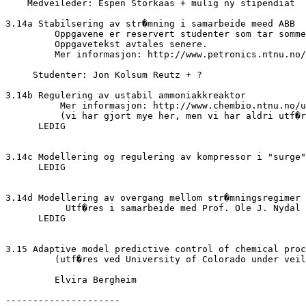
    Medveileder: Espen Storkaas + mulig ny stipendiat

3.14a Stabilsering av str�mning i samarbeide meed ABB

	 Oppgavene er reservert studenter som tar sommerjobb hos ABB.

	 Oppgavetekst avtales senere.

	 Mer informasjon: http://www.petronics.ntnu.no/

     Studenter: Jon Kolsum Reutz + ?

3.14b Regulering av ustabil ammoniakkreaktor

	  Mer informasjon: http://www.chembio.ntnu.no/users/skoge/ammonia/

	  (vi har gjort mye her, men vi har aldri utf�rt simuleringer med regulering)

      LEDIG

3.14c Modellering og regulering av kompressor i "surge"

      LEDIG

3.14d Modellering av overgang mellom str�mningsregimer 
	   Utf�res i samarbeide med Prof. Ole J. Nydal (ikke endelig avtalt)

      LEDIG

3.15 Adaptive model predictive control of chemical proc
	 (utf�res ved University of Colorado under veiledning av Prof. David Clough)

	 Elvira Bergheim

---------------------
